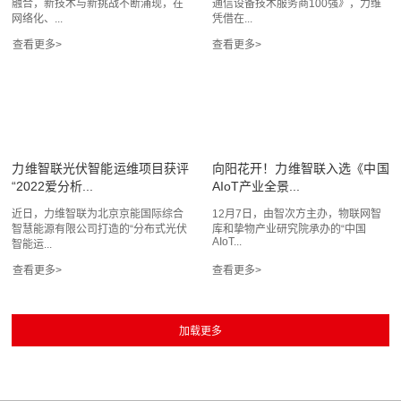
融合，新技术与新挑战不断涌现，在
通信设备技术服务商100强》，力维
网络化、...
凭借在...
力维智联光伏智能运维项目获评
向阳花开！力维智联入选《中国
“2022爱分析...
AIoT产业全景...
近日，力维智联为北京京能国际综合
12月7日，由智次方主办，物联网智
智慧能源有限公司打造的“分布式光伏
库和挚物产业研究院承办的“中国
AIoT...
智能运...