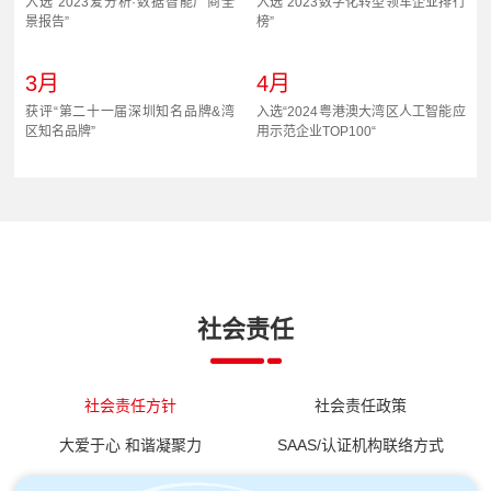
入选“2023爱分析·数据智能厂商全
入选“2023数字化转型领军企业排行
景报告”
榜”
3月
4月
获评“第二十一届深圳知名品牌&湾
入选“2024粤港澳大湾区人工智能应
区知名品牌”
用示范企业TOP100“
4月
5月
入选艾瑞咨询《中国人工智能产业
成为腾讯云首批生成式AI产业应用
研究报告(VI)》
生态合作伙伴
5月
6月
社会责任
成为百度智能云大模型服务创新伙
入选2023-2024人工智能感知层创
伴
新排行
社会责任方针
社会责任政策
6月
6月
入选2024中国最具创新力AI产品/解
入选2024一线、新一线城市数字经
大爱于心 和谐凝聚力
SAAS/认证机构联络方式
决方案TOP30
济典型标杆企业TOP100