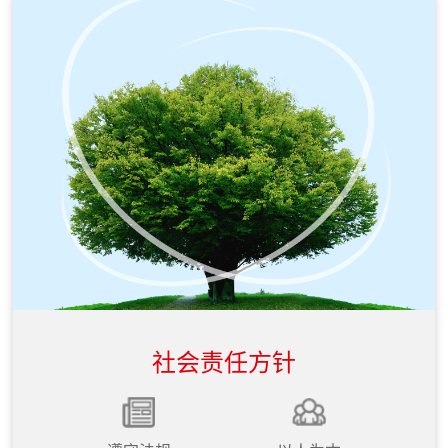
6月
7月
入选2024人工智能科创小巨人50强
荣获金i奖“2024大模型技术创新奖”
7月
7月
荣获2024全国企业新质生产力赋能
获评DCMM稳健级（3级）认证
典型案例
7月
8月
入选2024数字中国TOP100（人工
入选2024边缘云计算TOP50
智能部分）
8月
8月
入选《数据资产生态运营图谱》“技
入选2024爱分析·大模型+知识库市
社会责任方针
术型数商”、“数据产品开发”、“应用
场全景报告
场景设计”三大版块
8月
8月