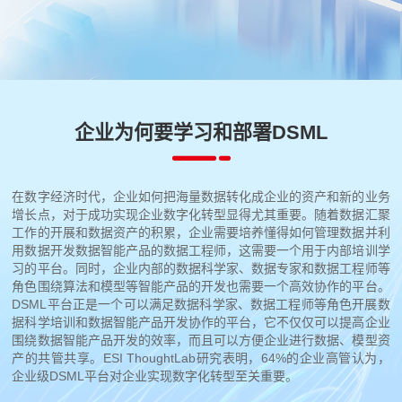
企业为何要学习和部署DSML
在数字经济时代，企业如何把海量数据转化成企业的资产和新的业务
增长点，对于成功实现企业数字化转型显得尤其重要。随着数据汇聚
工作的开展和数据资产的积累，企业需要培养懂得如何管理数据并利
用数据开发数据智能产品的数据工程师，这需要一个用于内部培训学
习的平台。同时，企业内部的数据科学家、数据专家和数据工程师等
角色围绕算法和模型等智能产品的开发也需要一个高效协作的平台。
DSML平台正是一个可以满足数据科学家、数据工程师等角色开展数
据科学培训和数据智能产品开发协作的平台，它不仅仅可以提高企业
围绕数据智能产品开发的效率，而且可以方便企业进行数据、模型资
产的共管共享。ESI ThoughtLab研究表明，64%的企业高管认为，
企业级DSML平台对企业实现数字化转型至关重要。