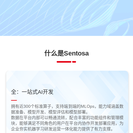
什么是Sentosa
全：一站式AI开发
拥有近300个标准算子，支持端到端的MLOps，能力域涵盖数
据准备、模型开发、模型评估和模型部署。
数据在平台内部可以畅通流转，配合丰富的功能组件和管理模
块，能够满足不同角色的用户在平台内协作开发部署应用，为
企业夯实机器学习研发运营一体化能力提供了有力支撑。