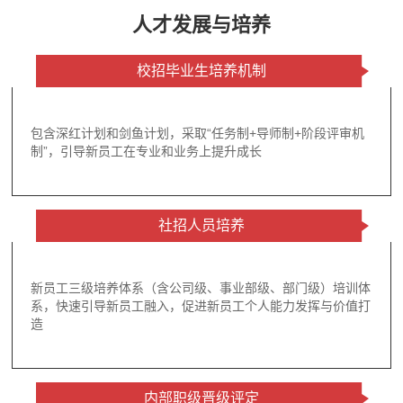
人才发展与培养
校招毕业生培养机制
包含深红计划和剑鱼计划，采取“任务制+导师制+阶段评审机
制”，引导新员工在专业和业务上提升成长
社招人员培养
新员工三级培养体系（含公司级、事业部级、部门级）培训体
系，快速引导新员工融入，促进新员工个人能力发挥与价值打
造
内部职级晋级评定