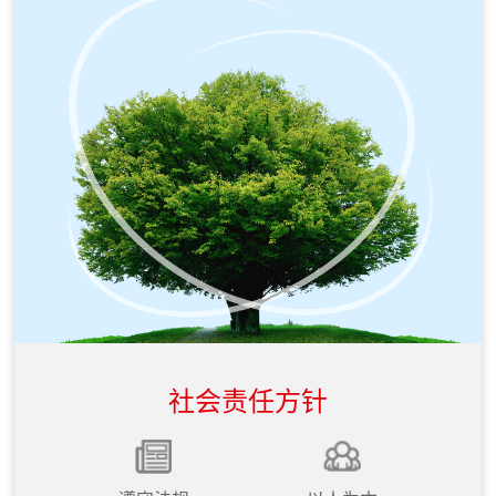
6月
7月
入选2024人工智能科创小巨人50强
荣获金i奖“2024大模型技术创新奖”
7月
7月
荣获2024全国企业新质生产力赋能
获评DCMM稳健级（3级）认证
典型案例
7月
8月
入选2024数字中国TOP100（人工
入选2024边缘云计算TOP50
智能部分）
8月
8月
入选《数据资产生态运营图谱》“技
入选2024爱分析·大模型+知识库市
社会责任方针
术型数商”、“数据产品开发”、“应用
场全景报告
场景设计”三大版块
8月
8月