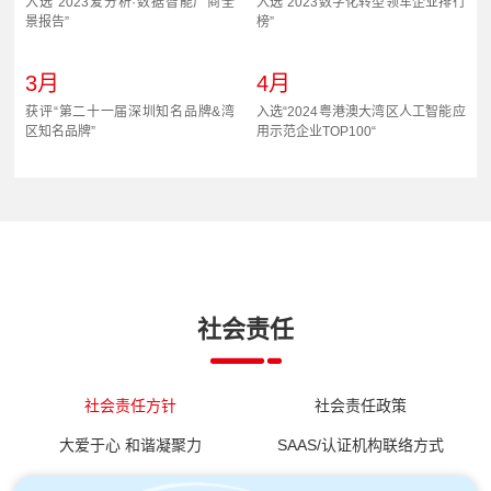
入选“2023爱分析·数据智能厂商全
入选“2023数字化转型领军企业排行
景报告”
榜”
3月
4月
获评“第二十一届深圳知名品牌&湾
入选“2024粤港澳大湾区人工智能应
区知名品牌”
用示范企业TOP100“
4月
5月
入选艾瑞咨询《中国人工智能产业
成为腾讯云首批生成式AI产业应用
研究报告(VI)》
生态合作伙伴
5月
6月
社会责任
成为百度智能云大模型服务创新伙
入选2023-2024人工智能感知层创
伴
新排行
社会责任方针
社会责任政策
6月
6月
入选2024中国最具创新力AI产品/解
入选2024一线、新一线城市数字经
大爱于心 和谐凝聚力
SAAS/认证机构联络方式
决方案TOP30
济典型标杆企业TOP100