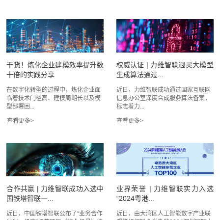
干货！炼化企业建模效率提升数
权威认证 | 力维智联迥灵大模型
十倍的实践分享
生成算法通过...
在数字化转型的过程中，炼化企业面
近日，力维智联成功通过国家互联网
临着技术门槛高、建模周期长以及模
信息办公室深度合成服务算法备案，
型部署困...
标志着力...
合作共赢 | 力维智联成功入选中
业界荣誉 | 力维智联实力入选
国铁塔智联一...
“2024粤港...
近日，中国铁塔智联公布了“业务合作
近日，由大湾区人工智能数字产业联