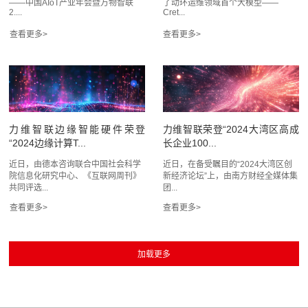
——中国AIoT产业年会暨万物智联
了动环运维领域首个大模型——
2....
Cret...
力维智联边缘智能硬件荣登
力维智联荣登“2024大湾区高成
“2024边缘计算T...
长企业100...
近日，由德本咨询联合中国社会科学
近日，在备受瞩目的“2024大湾区创
院信息化研究中心、《互联网周刊》
新经济论坛”上，由南方财经全媒体集
共同评选...
团...