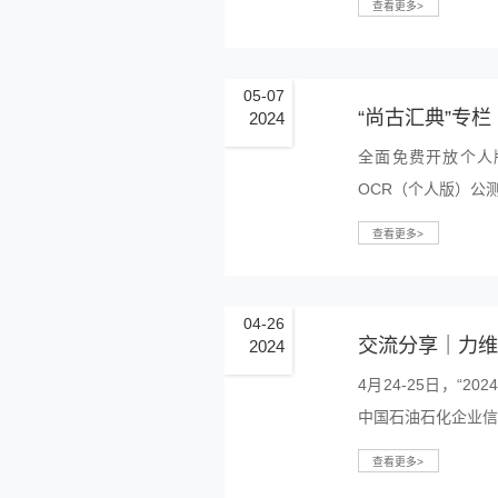
05-29
2024
05-23
2024