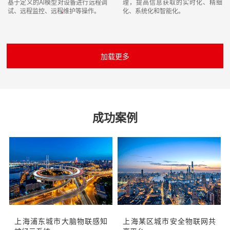
基于定义的Al模型对设备进行远程调
理，提高信息获取的实时化、精细
试、远程监控、远程维护等操作。
化、系统化和智能化。
成功案例
上海浦东城市大脑物联感知
上海某区城市安全物联网共