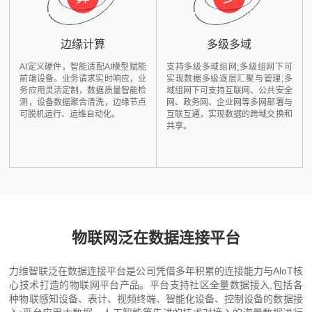
边缘计算
多级多域
AI定义硬件，智能适配AI模型赋能
支持多级多域组网;多级组网下可
前端设备。业务请求实时响应，业
实现数据多级逐层汇聚与管理;多
务应用灵活定制，数据质量智能检
域组网下可支持互联网、公共安全
测，设备数据聚合清洗，边缘节点
网、政务网、企业网等多网部署与
可脱机运行、运维自动化。
互联互通，实现数据的跨域交换和
共享。
物联网泛在数据连接平台
力维智联泛在数据连接平台是公司凭借多年积累的连接能力与AloT核
心技术打造的物联网平台产品。平台支持社区全量数据接入,包括各
种物联感知设备、表计、视频终端、智能化设备、控制设备的数据接