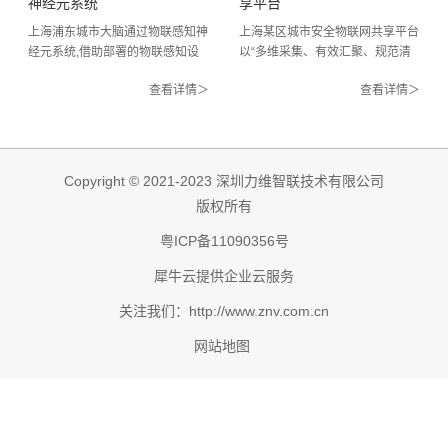
神经元系统
享平台
上海浦东城市大脑通过物联感知神
上海某区城市安全物联网共享平台
经元系统,借助部署的物联感知设
以“多维采集、有效汇聚、规范清
备,将管理延...
洗、分级存储...
Copyright © 2021-2023 深圳力维智联技术有限公司
版权所有
粤ICP备11090356号
犀牛云提供企业云服务
关注我们：http://www.znv.com.cn
网站地图