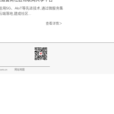
定义设备
基于定义
控、远程
数
对全