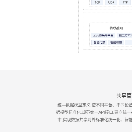
升数据质量,支持
网、多类型专网间的
式提供数据共享服