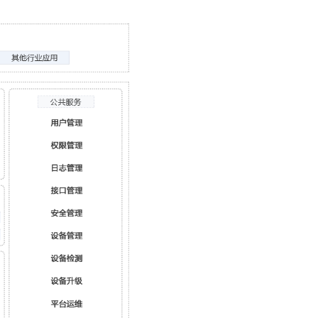
分析和
可脱机运行、运维自动化。
化、精
享
泛在数据连接平台
T核心技术打造的物联网平台产品。平台支持社区
大数据、人工智能等先进的技术对接入的海量数据