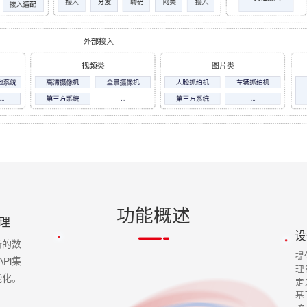
多厂商、多平台、多设备、多类型数据的标准化
多域及多组织层级的复杂组网方案;平台支持小型一体
务。