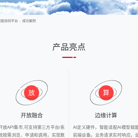
级AI
Ganges泛在连接与智能协同平台
成功案例