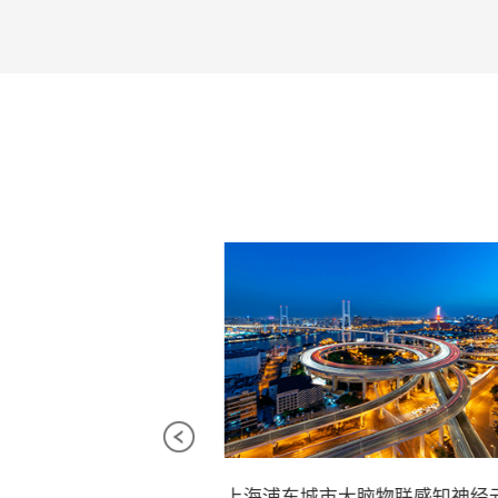
统―数据模型定义
据模型标准化,规范统