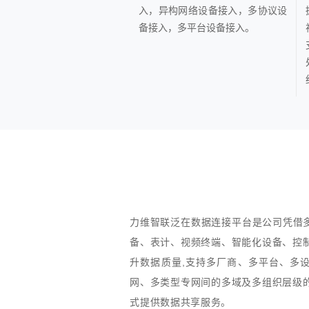
全量
平台拥有对接40
万级设备的能力
入，异构网络设
备接入，多平台设