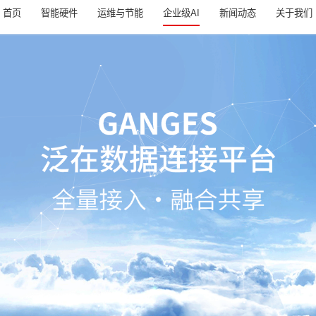
首页
智能硬件
运维与