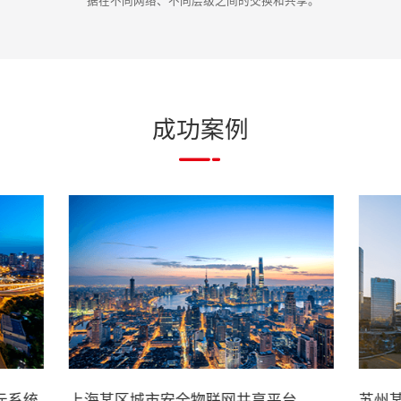
共享管理
,使不同平台、不同设备的数
一API接口,建立统一APl集