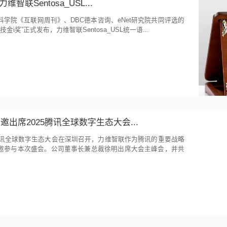
业界荣誉 | 力维智联新能源智能运维
近日，由中国社科院《互联网周刊》联合德
的"2025年度新一代信息技术应用优秀案例
打造的...
业界荣誉 | 力维智联Sentosa_USL..
近日，由中国科学院《互联网周刊》、DBC德