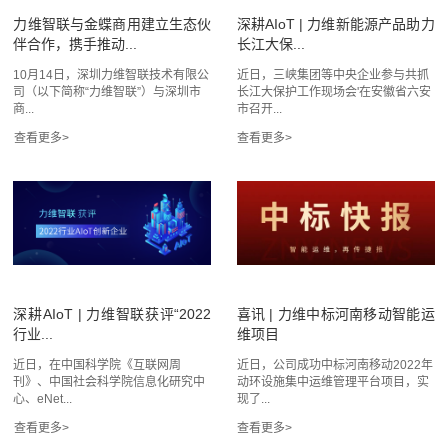
力维智联与金蝶商用建立生态伙
深耕AIoT | 力维新能源产品助力
伴合作，携手推动...
长江大保...
10月14日，深圳力维智联技术有限公
近日，三峡集团等中央企业参与共抓
司（以下简称“力维智联”）与深圳市
长江大保护工作现场会'在安徽省六安
商...
市召开...
深耕AIoT | 力维智联获评“2022
喜讯 | 力维中标河南移动智能运
行业...
维项目
近日，在中国科学院《互联网周
近日，公司成功中标河南移动2022年
刊》、中国社会科学院信息化研究中
动环设施集中运维管理平台项目，实
心、eNet...
现了...