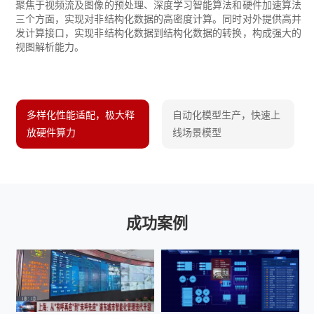
聚焦于视频流及图像的预处理、深度学习智能算法和硬件加速算法
三个方面，实现对非结构化数据的高密度计算。同时对外提供高并
发计算接口，实现非结构化数据到结构化数据的转换，构成强大的
视图解析能力。
先设置数据
先设置数
先设置数
多样化性能适配，极大释
自动化模型生产，快速上
据
据
放硬件算力
线场景模型
先设置数据
先设置数据
成功案例