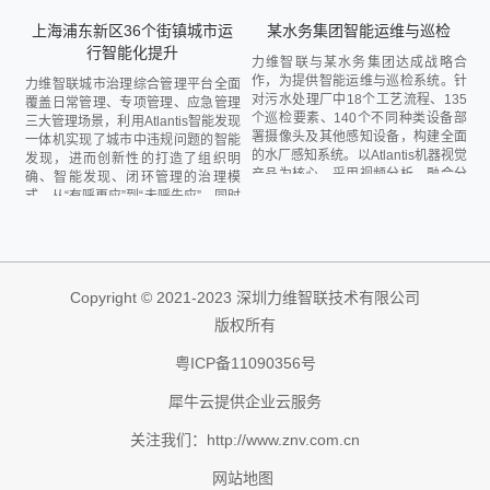
某水务集团智能运维与巡检
上海浦东新区36个街镇城市运
行智能化提升
力维智联与某水务集团达成战略合
作，为提供智能运维与巡检系统。针
力维智联城市治理综合管理平台全面
对污水处理厂中18个工艺流程、135
覆盖日常管理、专项管理、应急管理
个巡检要素、140个不同种类设备部
三大管理场景，利用Atlantis智能发现
署摄像头及其他感知设备，构建全面
一体机实现了城市中违规问题的智能
的水厂感知系统。以Atlantis机器视觉
发现，进而创新性的打造了组织明
产品为核心，采用视频分析、融合分
确、智能发现、闭环管理的治理模
析等算法，实现设备与工艺异常的智
式，从“有呼再应”到“未呼先应”。同时
能化预警，完善设备全生命周期管
Atlantis智能发现一体机还做到了上千
理，减轻巡检工作强度。
余视频资源的充分利旧，单机支持
300路轮巡，违规违法行为的发现更
加及时，由1-2小时缩短为5-10分
钟，进而节省人力成本30%以上，违
Copyright © 2021-2023 深圳力维智联技术有限公司
规违法行为发现率提升60%以上，切
版权所有
实提升市民满意度。
粤ICP备11090356号
犀牛云提供企业云服务
关注我们：http://www.znv.com.cn
网站地图