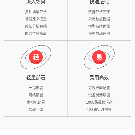
深入场景
快速迭代
多种场景算法
数据算法闭环
场景定义模型
异常数据挖掘
感知分析解耦
模型持续优化
能力持续拓展
模型自动评测
轻
易
轻量部署
易用高效
一键部署
可视界面配置
离线部署
设备灵活赋能
虚拟机部署
1000路视频轮巡
软硬一体
128路实时视频