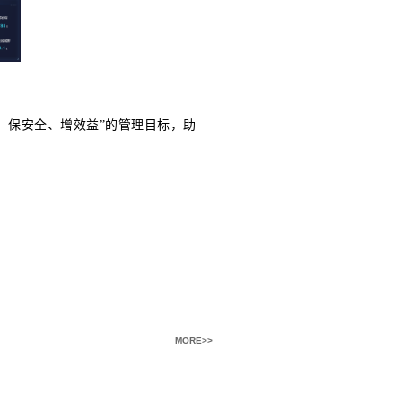
智慧运维系统，对六安市各大水质净化厂建设的光
务。
网柜、气象数据、储能设备等数据进行全面采集，
科学与机器学习平台，对光伏大数据进行深度挖掘