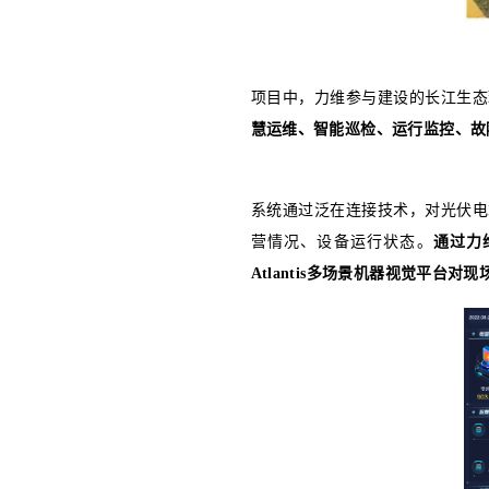
六安城北水
硫、氮氧化
净化厂经济