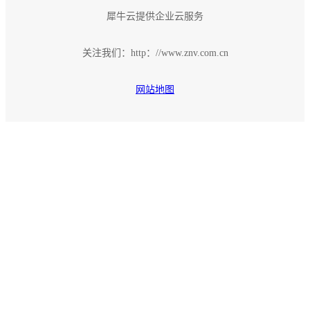
犀牛云提供企业云服务
关注我们：http：//www.znv.com.cn
网站地图