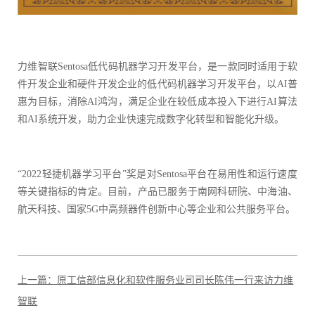
x
力维智联Sentosa低代码机器学习开发平台，是一款同时适用于软
件开发企业和硬件开发企业的低代码机器学习开发平台，以AI普
惠为目标，消除AI鸿沟，满足企业在较低成本投入下进行AI算法
和AI系统开发，助力企业快速完成数字化转型和智能化升级。
“2022轻捷机器学习平台”奖是对Sentosa平台在易用性和运行速度
等关键指标的肯定。目前，产品已服务于南网科研院、中海油、
航天科技、国家5G中高频器件创新中心等企业和公共服务平台。
上一篇：
原工信部信息化和软件服务业司司长陈伟一行来访力维
智联