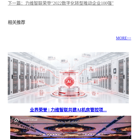
下一篇：
力维智联荣登“2022数字化转型推动企业100强”
相关推荐
MORE>>
业界荣誉 | 力维智联共建AI机房管控项...