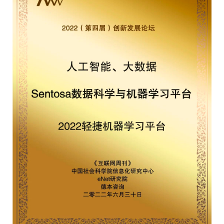
级AI
新闻
动态
关于
我们