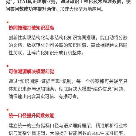
觉"，让AI真正理解业务，通过知识工程化技术整理数据，使
问答问数成功率提升两倍，
加速大模型落地应用。
协同推理打破知识孤岛
创
新性实现结构化与非结构化知识协同推理，能自动将分散
的文档、数据转化为可关联的知识图谱，高效捕捉跨文档隐
性关联，让碎片化知识形成有机整体。
可信溯源解决模型幻觉
通过“知识溯源+证据呈现”机制，每一个答案都可关联至具
体知识来源与逻辑链条，彻底解决大模型“编造信息”问题，
确保输出内容真实可信、有据可查
。
径
统一口
提升问数效能
径
建立统一的业务指标口
与语义理解框架，精准解析行业术
语与复杂计算逻辑，大幅提升智能问数的SQL生成准确率，