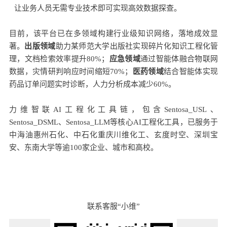
让业务人员无需专业技术即可实现高效数据探查
。
目
前，该平台
已在多领域构建行业级知识网络，落地成效显
著。
出版领域
助力某师范大学出版社实现碎片化知识工程化管
理，文档检索效
率提升80%；
应急领域
通过智能体融合物联网
数据，灾情研判响应时间缩短70%；
医药领域
结合智能体实现
药品订单问题实时诊断，人力分析成本减少60%。
力维智联AI工程化工具链，包含Sentosa_USL、
Sentosa_DSML、Sentosa_LLM等核心AI工程化工具，已服务于
中海油惠
州石化、中石化重庆川维化工、玄
度时空、深圳宝
安、东南大学等逾100家企业、城市和高校。
联系客服“小维”