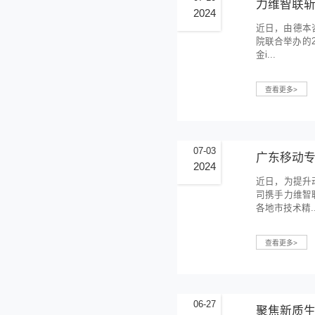
07-18
2024
07-10
2024