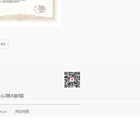
型项目入...
本咨询、eNet研究院共同评选
"权威揭晓。力维智联为京能国际打