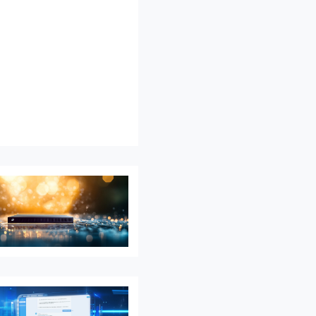
..
能...