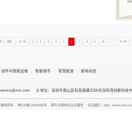
力维智联Sentosa_DataAgent：...
业界荣誉 | 力维智联新能源运维大模
近日，由中国社科院《互联网周刊》联合德
的"2025全国企业新质生产力赋能典型案例
造的"...