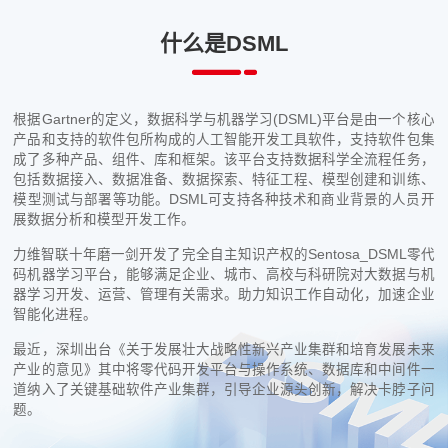
什么是DSML
根据Gartner的定义，数据科学与机器学习(DSML)平台是由一个核心
产品和支持的软件包所构成的人工智能开发工具软件，支持软件包集
成了多种产品、组件、库和框架。该平台支持数据科学全流程任务，
包括数据接入、数据准备、数据探索、特征工程、模型创建和训练、
模型测试与部署等功能。DSML可支持各种技术和商业背景的人员开
展数据分析和模型开发工作。
力维智联十年磨一剑开发了完全自主知识产权的Sentosa_DSML零代
码机器学习平台，能够满足企业、城市、高校与科研院对大数据与机
器学习开发、运营、管理有关需求。助力知识工作自动化，加速企业
智能化进程。
最近，深圳出台《关于发展壮大战略性新兴产业集群和培育发展未来
产业的意见》其中将零代码开发平台与操作系统、数据库和中间件一
道纳入了关键基础软件产业集群，引导企业源头创新，解决卡脖子问
题。