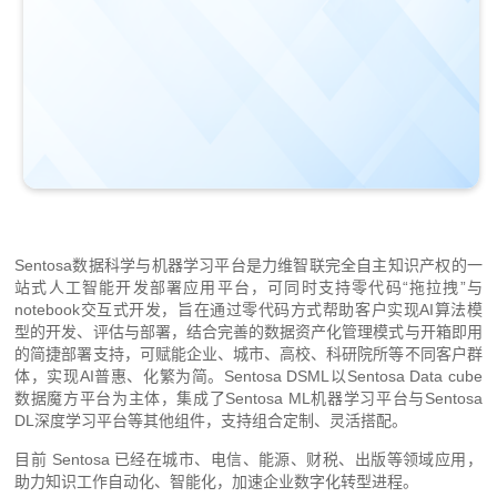
Sentosa数据科学与机器学习平台是力维智联完全自主知识产权的一
站式人工智能开发部署应用平台，可同时支持零代码“拖拉拽”与
notebook交互式开发，旨在通过零代码方式帮助客户实现AI算法模
型的开发、评估与部署，结合完善的数据资产化管理模式与开箱即用
的简捷部署支持，可赋能企业、城市、高校、科研院所等不同客户群
体，实现AI普惠、化繁为简。Sentosa DSML以Sentosa Data cube
数据魔方平台为主体，集成了Sentosa ML机器学习平台与Sentosa
DL深度学习平台等其他组件，支持组合定制、灵活搭配。
目前 Sentosa 已经在城市、电信、能源、财税、出版等领域应用，
助力知识工作自动化、智能化，加速企业数字化转型进程。